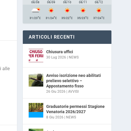
08/08
08/09
08/10
08/11
08/12
°
°
°
°
°
31/23
C
31/24
C
35/22
C
35/23
C
37/24
C
ARTICOLI RECENTI
Chiusura uffici
30 Lug 2026
|
NEWS
 alle
Avviso iscrizione neo abilitati
prelievo selettivo –
Appostamento fisso
26 Giu 2026
|
AVVISI
Graduatorie permessi Stagione
Venatoria 2026/2027
8 Giu 2026
|
NEWS