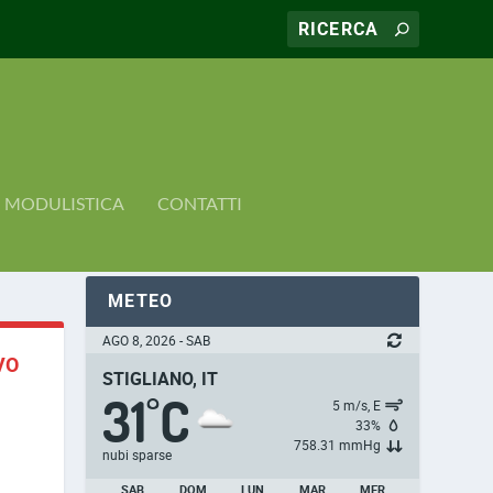
MODULISTICA
CONTATTI
METEO
AGO 8, 2026 - SAB
VO
STIGLIANO, IT
31
C
°
5 m/s, E
33%
758.31 mmHg
nubi sparse
SAB
DOM
LUN
MAR
MER